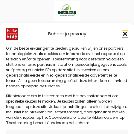
Eelke
Verschuur
Beheer je privacy
IDeal
Bancontact
Klarna
Visa
American
PayPal
Mas
is partner
Express
van
Bank
Sepa
Apple
Google
Om de beste ervaringen te bieden, gebruiken wij en onze partners
Green
Transfer
Pay
Pay
technologieën zoals cookies om informatie over het apparaat op
Deal:
te slaan en/of te openen. Toestemming voor deze technologieën
stelt ons en onze partners in staat om persoonlijke gegevens zoals
samenwerken
surfgedrag of unieke ID's op deze site te verwerken en om
aan
gepersonaliseerde en niet-gepersonaliseerde advertenties te
duurzame
tonen. Als u geen toestemming geeft of deze intrekt, kan dit invloed
zorg en
hebben op bepaalde functies.
realisatie
Klik hieronder om in te stemmen met het bovenstaande of om
naar zorg
specifieke keuzes te maken. Je keuzes zullen alleen worden
met
toegepast op deze site. Je kunt je instellingen te allen tijde wijzigen,
minimale
inclusief het intrekken van je toestemming, door gebruik te maken
©2026 Eelke Verschuur
impact
van de knoppen op het Cookiebeleid of door te klikken op de knop
'Toestemming beheren' onderaan het scherm.
op
klimaat,