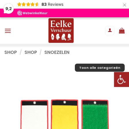
×
83
Reviews
9,2
Ga
naar
inhoud
SHOP
/
SHOP
/
SNOEZELEN
Toon alle categorieën
Toolb