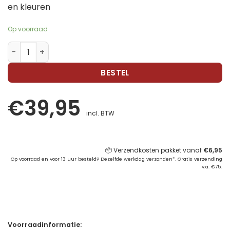
en kleuren
Op voorraad
Tactiele Matten - Sensorische structuren aantal
BESTEL
€
39,95
incl. BTW
📦 Verzendkosten pakket vanaf
€
6,95
Op voorraad en voor 13 uur besteld? Dezelfde werkdag verzonden*. Gratis verzending
v.a. €75.
Voorraadinformatie: