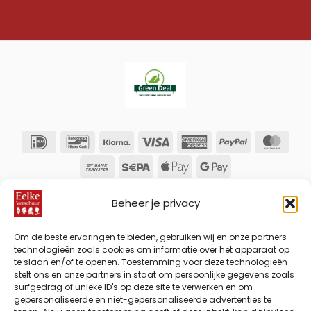
Eelke
Verschuur
IDeal
Bancontact
Klarna
Visa
American
PayPal
Mas
is partner
Express
van
Bank
Sepa
Apple
Google
Green
Transfer
Pay
Pay
Deal:
Beheer je privacy
samenwerken
aan
Om de beste ervaringen te bieden, gebruiken wij en onze partners
duurzame
technologieën zoals cookies om informatie over het apparaat op
zorg en
te slaan en/of te openen. Toestemming voor deze technologieën
realisatie
stelt ons en onze partners in staat om persoonlijke gegevens zoals
naar zorg
surfgedrag of unieke ID's op deze site te verwerken en om
gepersonaliseerde en niet-gepersonaliseerde advertenties te
met