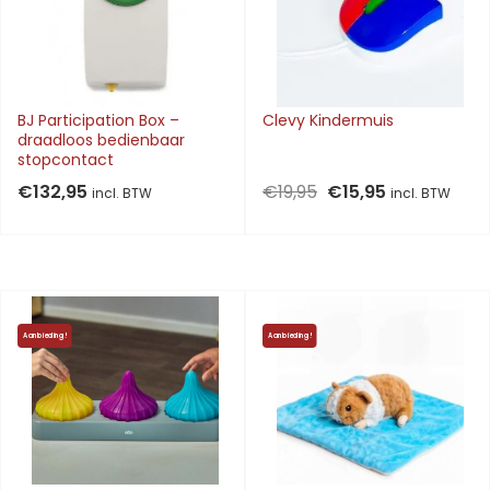
BJ Participation Box –
Clevy Kindermuis
draadloos bedienbaar
stopcontact
Oorspronkelijke
Huidige
€
132,95
€
19,95
€
15,95
incl. BTW
incl. BTW
prijs
prijs
was:
is:
€19,95.
€15,95.
Aanbieding!
Aanbieding!