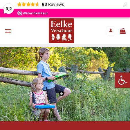
×
83
Reviews
9,2
Ga
naar
inhoud
Toolb