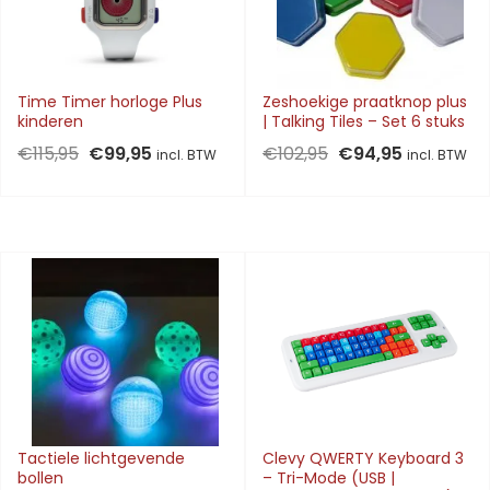
Time Timer horloge Plus
Zeshoekige praatknop plus
kinderen
| Talking Tiles – Set 6 stuks
Oorspronkelijke
Huidige
Oorspronkelijke
Huidige
€
115,95
€
99,95
€
102,95
€
94,95
incl. BTW
incl. BTW
prijs
prijs
prijs
prijs
was:
is:
was:
is:
€115,95.
€99,95.
€102,95.
€94,95.
Tactiele lichtgevende
Clevy QWERTY Keyboard 3
bollen
– Tri-Mode (USB |