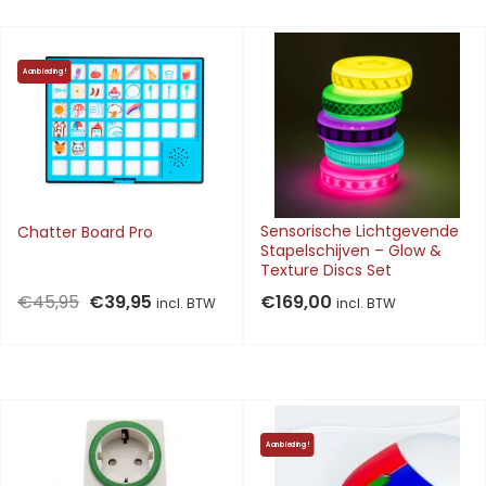
Aanbieding!
Sensorische Lichtgevende
Chatter Board Pro
Stapelschijven – Glow &
Texture Discs Set
Oorspronkelijke
Huidige
€
45,95
€
39,95
€
169,00
incl. BTW
incl. BTW
prijs
prijs
was:
is:
€45,95.
€39,95.
Aanbieding!