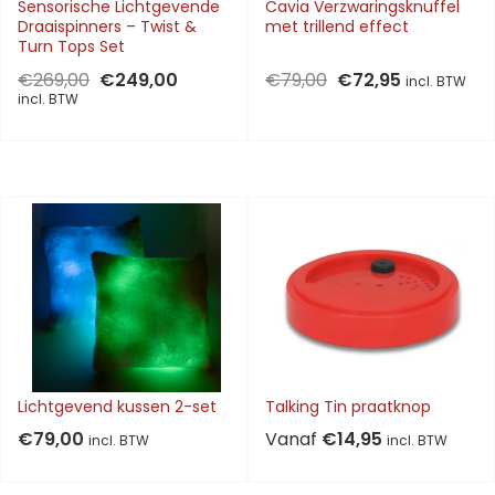
Sensorische Lichtgevende
Cavia Verzwaringsknuffel
Draaispinners – Twist &
met trillend effect
Turn Tops Set
Oorspronkelijke
Huidige
Oorspronkelijke
Huidige
€
269,00
€
249,00
€
79,00
€
72,95
incl. BTW
prijs
prijs
prijs
prijs
incl. BTW
was:
is:
was:
is:
€269,00.
€249,00.
€79,00.
€72,95.
Lichtgevend kussen 2-set
Talking Tin praatknop
€
79,00
Vanaf
€
14,95
incl. BTW
incl. BTW