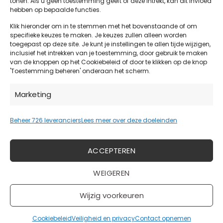
tonen. Als u geen toestemming geeft of deze intrekt, kan dit invloed
minimale
hebben op bepaalde functies.
©2026 Eelke Verschuur
impact
op
Klik hieronder om in te stemmen met het bovenstaande of om
De waardering van eelkeverschuur.nl/ bij
specifieke keuzes te maken. Je keuzes zullen alleen worden
klimaat,
toegepast op deze site. Je kunt je instellingen te allen tijde wijzigen,
WebwinkelKeur Reviews
is 9.2/10 gebaseerd op 83
milieu en
inclusief het intrekken van je toestemming, door gebruik te maken
leefomgeving.
reviews.
van de knoppen op het Cookiebeleid of door te klikken op de knop
'Toestemming beheren' onderaan het scherm.
Marketing
Beheer 726 leveranciers
Lees meer over deze doeleinden
ACCEPTEREN
WEIGEREN
Wijzig voorkeuren
Cookiebeleid
Veiligheid en privacy
Contact opnemen