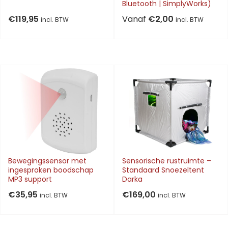
Bluetooth | SimplyWorks)
€
119,95
Vanaf
€
2,00
incl. BTW
incl. BTW
Bewegingssensor met
Sensorische rustruimte –
ingesproken boodschap
Standaard Snoezeltent
MP3 support
Darka
€
35,95
€
169,00
incl. BTW
incl. BTW