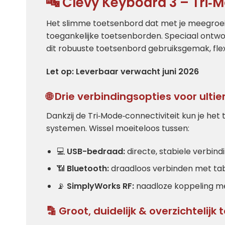
🔤 Clevy Keyboard 3 – Tri‑
Het slimme toetsenbord dat met je meegroeit
toegankelijke toetsenborden. Speciaal ontwo
dit robuuste toetsenbord gebruiksgemak, flexi
Let op: Leverbaar verwacht juni 2026
🌐 Drie verbindingsopties voor ultiem
Dankzij de Tri‑Mode‑connectiviteit kun je het
systemen. Wissel moeiteloos tussen:
💻
USB-bedraad:
directe, stabiele verbin
📶
Bluetooth:
draadloos verbinden met ta
📡
SimplyWorks RF:
naadloze koppeling me
🔡 Groot, duidelijk & overzichtelijk