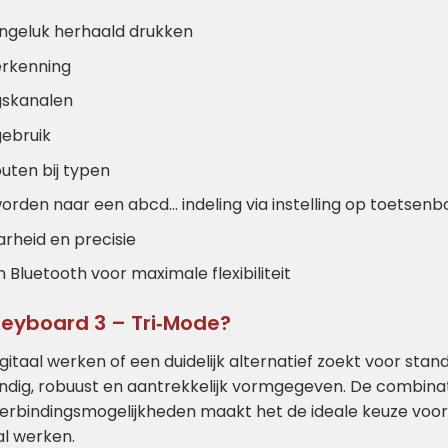
ngeluk herhaald drukken
erkenning
gskanalen
gebruik
uten bij typen
den naar een abcd… indeling via instelling op toetsenb
arheid en precisie
Bluetooth voor maximale flexibiliteit
Keyboard 3 – Tri‑Mode?
digitaal werken of een duidelijk alternatief zoekt voor st
dig, robuust en aantrekkelijk vormgegeven. De combinat
e verbindingsmogelijkheden maakt het de ideale keuze voor
al werken.