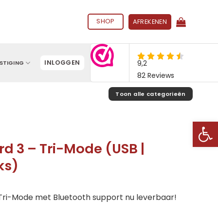
SHOP
AFREKENEN
INLOGGEN
STIGING
Toon alle categorieën
Toolb
 3 – Tri-Mode (USB |
ks)
ri-Mode met Bluetooth support nu leverbaar!