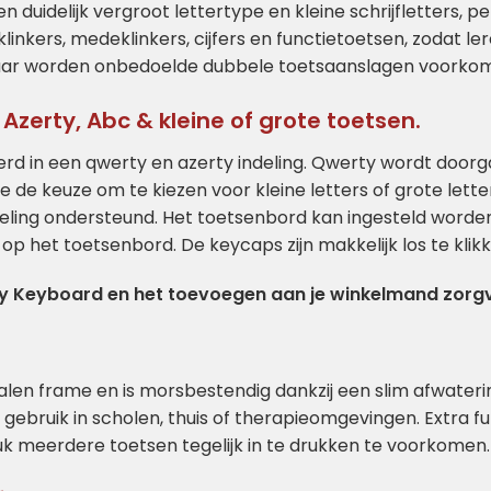
n duidelijk vergroot lettertype en kleine schrijfletters, p
ers, medeklinkers, cijfers en functietoetsen, zodat leren 
aar worden onbedoelde dubbele toetsaanslagen voorkomen
Azerty, Abc & kleine of grote toetsen.
rd in een qwerty en azerty indeling. Qwerty wordt doorg
e de keuze om te kiezen voor kleine letters of grote lett
ling ondersteund. Het toetsenbord kan ingesteld worden 
 op het toetsenbord. De keycaps zijn makkelijk los te klik
evy Keyboard en het toevoegen aan je winkelmand zorgvu
len frame en is morsbestendig dankzij een slim afwater
 gebruik in scholen, thuis of therapieomgevingen. Extra f
k meerdere toetsen tegelijk in te drukken te voorkomen.