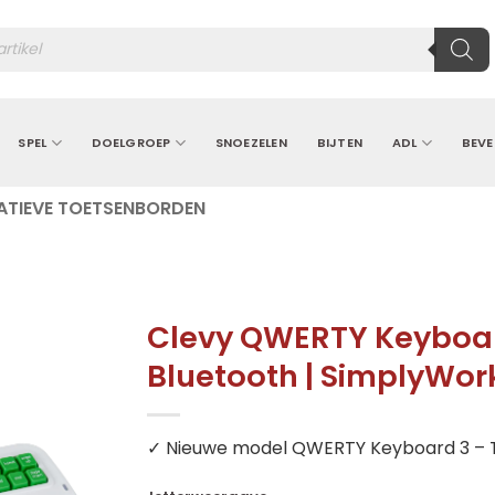
ten
SPEL
DOELGROEP
SNOEZELEN
BIJTEN
ADL
BEVE
ATIEVE TOETSENBORDEN
Clevy QWERTY Keyboard
Bluetooth | SimplyWor
✓ Nieuwe model QWERTY Keyboard 3 – T