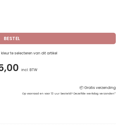
 | Bluetooth | SimplyWorks) aantal
BESTEL
leur te selecteren van dit artikel
pronkelijke
Huidige
5,00
incl. BTW
prijs
:
is:
📦 Gratis verzending
0,00.
€195,00.
Op voorraad en voor 13 uur besteld? Dezelfde werkdag verzonden*