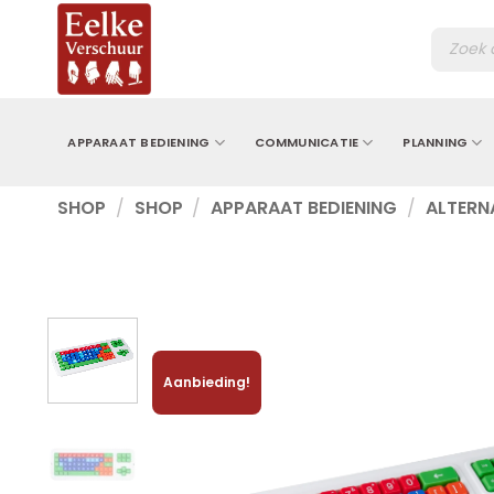
Ga
Produc
naar
zoeken
inhoud
APPARAAT BEDIENING
COMMUNICATIE
PLANNING
SHOP
/
SHOP
/
APPARAAT BEDIENING
/
ALTERN
Aanbieding!