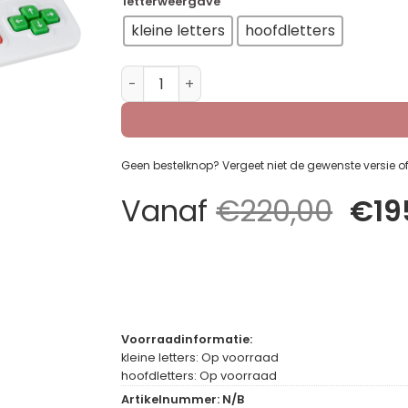
letterweergave
kleine letters
hoofdletters
Clevy QWERTY Keyboard 3 – Tri-Mode (USB
Geen bestelknop? Vergeet niet de gewenste versie of k
Oors
Vanaf
€
220,00
€
19
prijs
was
€22
Voorraadinformatie:
kleine letters: Op voorraad
hoofdletters: Op voorraad
Artikelnummer:
N/B