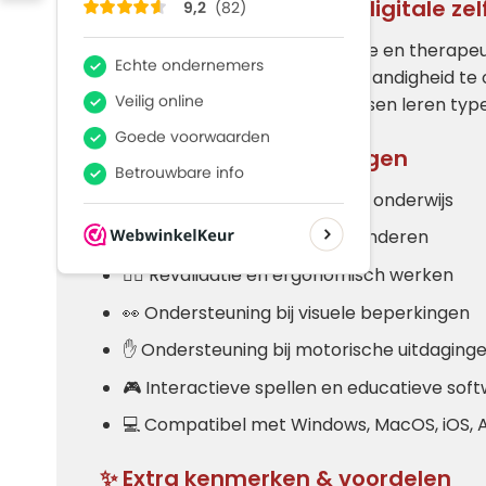
🧠 Ondersteunt leren & digitale ze
Ontwikkeld met oog op educatie en therapeuti
typvaardigheid en digitale zelfstandigheid te o
toetsenbord een brug slaat tussen leren type
🌈 Veelzijdige toepassingen
🏫 Basisonderwijs en speciaal onderwijs
🏡 Thuissituaties met jonge kinderen
🧑‍⚕️ Revalidatie en ergonomisch werken
👀 Ondersteuning bij visuele beperkingen
✋ Ondersteuning bij motorische uitdaging
🎮 Interactieve spellen en educatieve sof
💻 Compatibel met Windows, MacOS, iOS,
✨ Extra kenmerken & voordelen