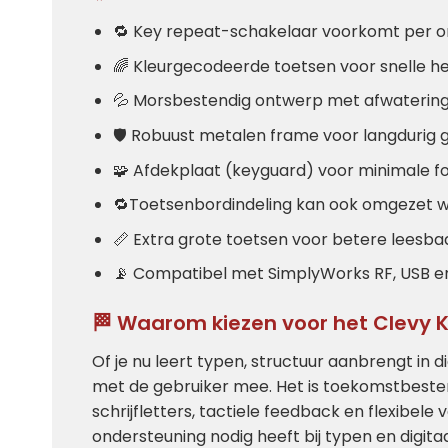
🔁 Key repeat-schakelaar voorkomt per o
🌈 Kleurgecodeerde toetsen voor snelle h
💦 Morsbestendig ontwerp met afwaterin
🛡️ Robuust metalen frame voor langdurig 
🧩 Afdekplaat (keyguard) voor minimale fo
🔁Toetsenbordindeling kan ook omgezet wor
📏 Extra grote toetsen voor betere leesba
📡 Compatibel met SimplyWorks RF, USB en 
🏁 Waarom kiezen voor het Clevy 
Of je nu leert typen, structuur aanbrengt in 
met de gebruiker mee. Het is toekomstbesten
schrijfletters, tactiele feedback en flexibel
ondersteuning nodig heeft bij typen en digita