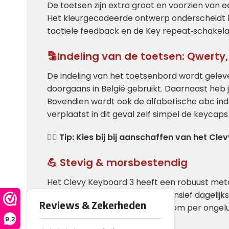
De toetsen zijn extra groot en voorzien van ee
Het kleurgecodeerde ontwerp onderscheidt klink
tactiele feedback en de Key repeat‑schakel
🔡Indeling van de toetsen: Qwerty, 
De indeling van het toetsenbord wordt geleve
doorgaans in België gebruikt. Daarnaast heb j
Bovendien wordt ook de alfabetische abc inde
verplaatst in dit geval zelf simpel de keycaps
🧑‍⚕️
Tip: Kies bij bij aanschaffen van het Cl
💪 Stevig & morsbestendig
Het Clevy Keyboard 3 heeft een robuust meta
duurzaam en geschikt voor intensief dagelijks
helpen kinderen en gebruikers om per ongelu
9,2