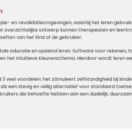
n
rapie- en revalidatieomgevingen, waarbij het leren gebr
het overzichtelijke ontwerp kunnen therapeuten en leerkr
ften van het kind of de gebruiker.
itale educatie en spelend leren. Software voor rekenen, t
n en het intuïtieve kleurenschema. Hierdoor wordt leren e
 3 veel voordelen: het stimuleert zelfstandigheid bij kind
 als een stevig en veilig alternatief voor standaard toets
ruikers die behoefte hebben aan een duidelijk, duurzaam 