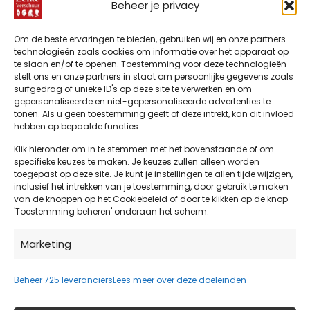
Verschuur
Beheer je privacy
IDeal
Bancontact
Klarna
Visa
American
PayPal
Mas
is partner
Express
van
Bank
Sepa
Apple
Google
Om de beste ervaringen te bieden, gebruiken wij en onze partners
Green
Transfer
Pay
Pay
technologieën zoals cookies om informatie over het apparaat op
Deal:
te slaan en/of te openen. Toestemming voor deze technologieën
stelt ons en onze partners in staat om persoonlijke gegevens zoals
samenwerken
surfgedrag of unieke ID's op deze site te verwerken en om
aan
gepersonaliseerde en niet-gepersonaliseerde advertenties te
duurzame
tonen. Als u geen toestemming geeft of deze intrekt, kan dit invloed
zorg en
hebben op bepaalde functies.
realisatie
Klik hieronder om in te stemmen met het bovenstaande of om
naar zorg
specifieke keuzes te maken. Je keuzes zullen alleen worden
met
toegepast op deze site. Je kunt je instellingen te allen tijde wijzigen,
minimale
inclusief het intrekken van je toestemming, door gebruik te maken
©2026 Eelke Verschuur
impact
van de knoppen op het Cookiebeleid of door te klikken op de knop
'Toestemming beheren' onderaan het scherm.
op
klimaat,
Marketing
milieu en
leefomgeving.
Beheer 725 leveranciers
Lees meer over deze doeleinden