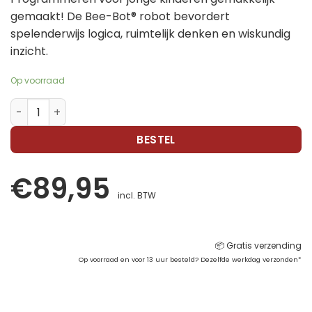
gemaakt! De Bee-Bot® robot bevordert
spelenderwijs logica, ruimtelijk denken en wiskundig
inzicht.
Op voorraad
Bee-Bot programmeerbare vloerrobot aantal
BESTEL
€
89,95
incl. BTW
📦 Gratis verzending
Op voorraad en voor 13 uur besteld? Dezelfde werkdag verzonden*