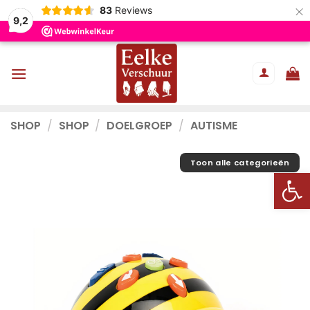
×
83
Reviews
9,2
Ga
naar
inhoud
SHOP
/
SHOP
/
DOELGROEP
/
AUTISME
Toon alle categorieën
Toolb