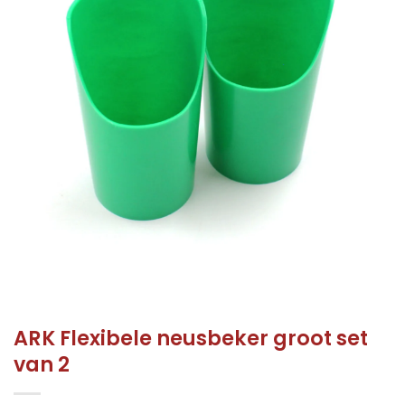
ARK Flexibele neusbeker groot set
van 2