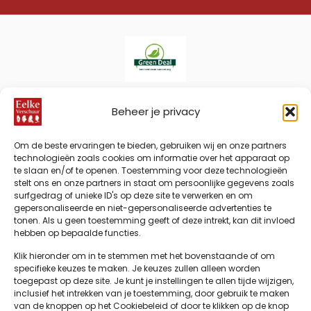
Eelke
Verschuur
Beheer je privacy
IDeal
Bancontact
Klarna
Visa
American
PayPal
Mas
is partner
Express
van
Bank
Sepa
Apple
Google
Om de beste ervaringen te bieden, gebruiken wij en onze partners
Green
Transfer
Pay
Pay
technologieën zoals cookies om informatie over het apparaat op
Deal:
te slaan en/of te openen. Toestemming voor deze technologieën
stelt ons en onze partners in staat om persoonlijke gegevens zoals
samenwerken
surfgedrag of unieke ID's op deze site te verwerken en om
aan
gepersonaliseerde en niet-gepersonaliseerde advertenties te
duurzame
tonen. Als u geen toestemming geeft of deze intrekt, kan dit invloed
zorg en
hebben op bepaalde functies.
realisatie
Klik hieronder om in te stemmen met het bovenstaande of om
naar zorg
specifieke keuzes te maken. Je keuzes zullen alleen worden
met
toegepast op deze site. Je kunt je instellingen te allen tijde wijzigen,
minimale
inclusief het intrekken van je toestemming, door gebruik te maken
©2026 Eelke Verschuur
impact
van de knoppen op het Cookiebeleid of door te klikken op de knop