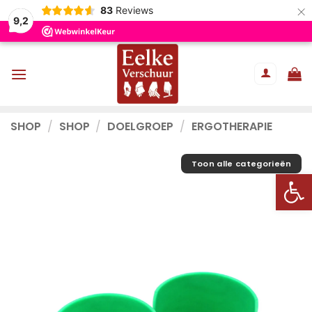
×
83
Reviews
9,2
Ga
naar
inhoud
SHOP
/
SHOP
/
DOELGROEP
/
ERGOTHERAPIE
Toon alle categorieën
Toolb