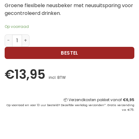
Groene flexibele neusbeker met neusuitsparing voor
gecontroleerd drinken.
Op voorraad
ARK Flexibele neusbeker groot set van 2 aantal
BESTEL
€
13,95
incl. BTW
📦 Verzendkosten pakket vanaf
€
6,95
Op voorraad en voor 13 uur besteld? Dezelfde werkdag verzonden*. Gratis verzending
v.a. €75.