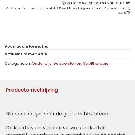
📦 Verzendkosten pakket vanaf
€
6,95
Op voorraad en voor 13 uur besteld? Dezelfde werkdag verzonden*. Gratis verzending
v.a. €75.
Voorraadinformatie:
Artikelnummer:
ed16
Categorieën:
Onderwijs
,
Dobbelstenen
,
Speltherapie
Productomschrijving
Blanco kaartjes voor de grote dobbelsteen.
De kaartjes zijn van een stevig glad karton