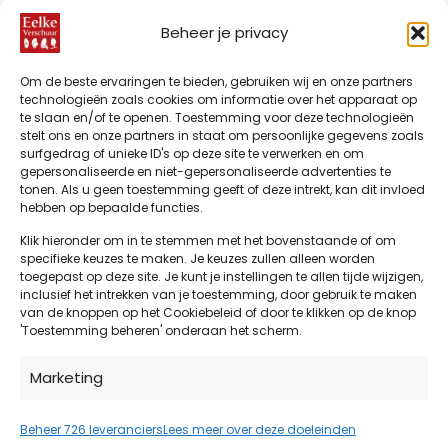
Eelke
Beheer je privacy
Verschuur
IDeal
Bancontact
Klarna
Visa
American
PayPal
Mas
is partner
Express
van
Bank
Sepa
Apple
Google
Om de beste ervaringen te bieden, gebruiken wij en onze partners
Green
technologieën zoals cookies om informatie over het apparaat op
Transfer
Pay
Pay
te slaan en/of te openen. Toestemming voor deze technologieën
Deal:
stelt ons en onze partners in staat om persoonlijke gegevens zoals
samenwerken
surfgedrag of unieke ID's op deze site te verwerken en om
aan
gepersonaliseerde en niet-gepersonaliseerde advertenties te
duurzame
tonen. Als u geen toestemming geeft of deze intrekt, kan dit invloed
hebben op bepaalde functies.
zorg en
realisatie
Klik hieronder om in te stemmen met het bovenstaande of om
naar zorg
specifieke keuzes te maken. Je keuzes zullen alleen worden
met
toegepast op deze site. Je kunt je instellingen te allen tijde wijzigen,
inclusief het intrekken van je toestemming, door gebruik te maken
minimale
©2026 Eelke Verschuur
van de knoppen op het Cookiebeleid of door te klikken op de knop
impact
'Toestemming beheren' onderaan het scherm.
op
klimaat,
Marketing
milieu en
leefomgeving.
Beheer 726 leveranciers
Lees meer over deze doeleinden