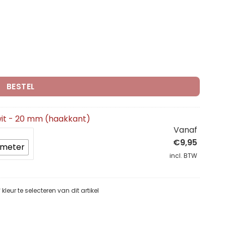
kant) aantal
BESTEL
wit - 20 mm (haakkant)
Vanaf
€
9,95
 meter
incl. BTW
leur te selecteren van dit artikel