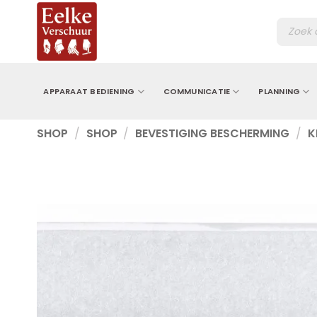
Ga
Produc
naar
zoeken
inhoud
APPARAAT BEDIENING
COMMUNICATIE
PLANNING
SHOP
/
SHOP
/
BEVESTIGING BESCHERMING
/
K