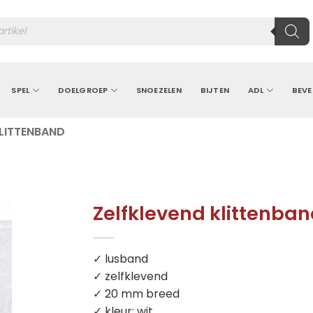
ten
SPEL
DOELGROEP
SNOEZELEN
BIJTEN
ADL
BEVE
LITTENBAND
Zelfklevend klittenban
✓ lusband
✓ zelfklevend
✓ 20 mm breed
✓ kleur: wit