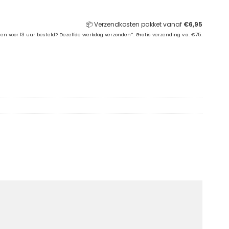
📦 Verzendkosten pakket vanaf
€
6,95
 en voor 13 uur besteld? Dezelfde werkdag verzonden*. Gratis verzending v.a. €75.