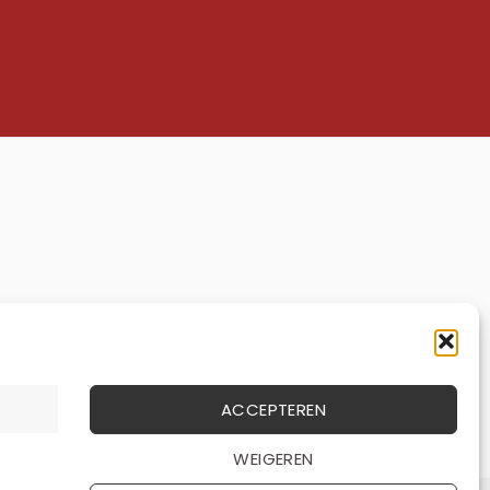
ACCEPTEREN
a
Apple
Google
WEIGEREN
Pay
Pay