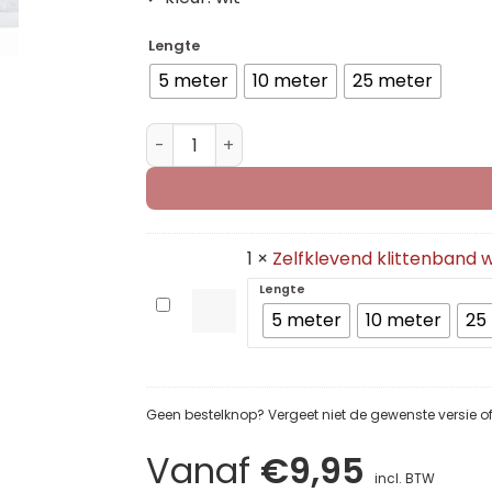
Lengte
5 meter
10 meter
25 meter
Zelfklevend klittenband wit - 20 mm (lus
1
×
Zelfklevend klittenband 
Lengte
Zelfklevend
5 meter
10 meter
25
klittenband
wit
-
20
Geen bestelknop? Vergeet niet de gewenste versie of k
mm
(haakkant)
Vanaf
€
9,95
incl. BTW