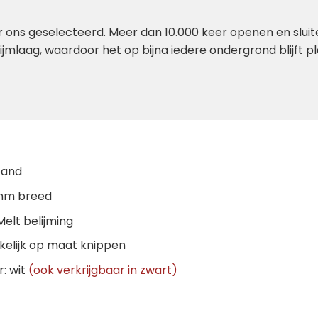
r ons geselecteerd. Meer dan 10.000 keer openen en sluit
ijmlaag, waardoor het op bijna iedere ondergrond blijft p
band
mm breed
elt belijming
elijk op maat knippen
r: wit
(ook verkrijgbaar in zwart)