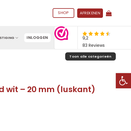
SHOP
AFREKENEN
INLOGGEN
STIGING
Toon alle categorieën
Toolb
d wit – 20 mm (luskant)